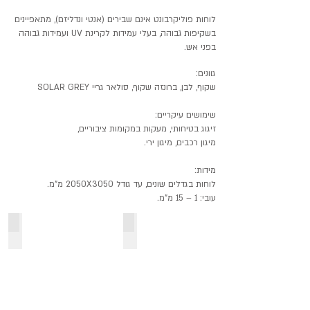
לוחות פוליקרבונט אינם שבירים (אנטי ונדליזם), מתאפיינים
בשקיפות גבוהה, בעלי עמידות לקרינת UV ועמידות גבוהה
בפני אש.
גוונים:
שקוף, לבן, ברונזה שקוף, סולאר גריי SOLAR GREY
שימושים עיקריים:
זיגוג בטיחותי, מעקות במקומות ציבוריים,
מיגון רכבים, מיגון ירי.
מידות:
לוחות בגדלים שונים, עד גודל 2050X3050 מ"מ.
עובי: 1 – 15 מ"מ.
פוליקרבונט מוגן שחיקה
פוליקרסונט שטוח