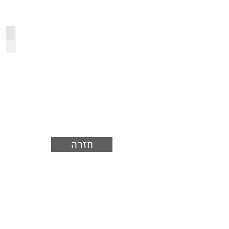
פוליקרבונט מוטבע
חזרה
כתבו לנו